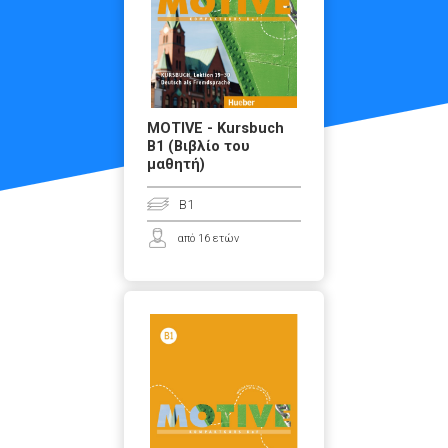
MOTIVE - Kursbuch
Β1 (Βιβλίο του
μαθητή)
B1
από 16 ετών