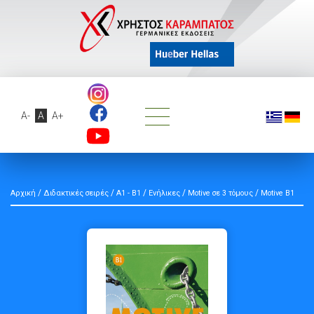
A-
A
A+
/
/
/
/
/
Αρχική
Διδακτικές σειρές
A1 - B1
Ενήλικες
Motive σε 3 τόμους
Motive Β1