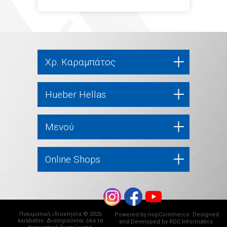
Χρ. Καραμπάτος
Hueber Hellas
Μενού
Online Shops
Πνευματική ιδιοκτησία © 2026
Powered by
nopCommerce
. Designed
karabatos. Διατηρούνται όλα τα
and Developed by
RDC Informatics
.