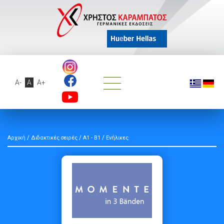
A-
A
A+
/
/
/
Αρχική
Διδακτικές σειρές
A1 - B1
Ενήλικες