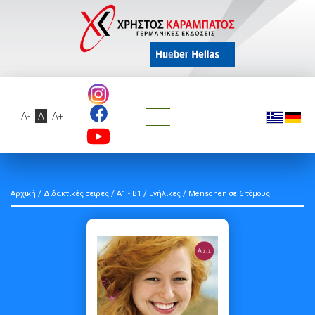
A-
A
A+
/
/
/
/
Αρχική
Διδακτικές σειρές
A1 - B1
Ενήλικες
Menschen σε 6 τόμους