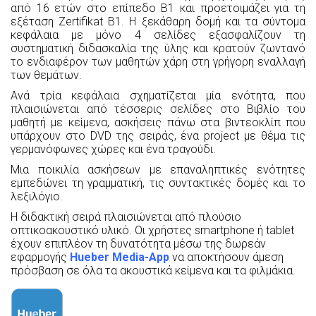
από 16 ετών στο επίπεδο Β1 και προετοιμάζει για τη
εξέταση Zertifikat B1. Η ξεκάθαρη δομή και τα σύντομα
κεφάλαια με μόνο 4 σελίδες εξασφαλίζουν τη
συστηματική διδασκαλία της ύλης και κρατούν ζωντανό
το ενδιαφέρον των μαθητών χάρη στη γρήγορη εναλλαγή
των θεμάτων.
Ανά τρία κεφάλαια σχηματίζεται μία ενότητα, που
πλαισιώνεται από τέσσερις σελίδες στο Βιβλίο του
μαθητή με κείμενα, ασκήσεις πάνω στα βιντεοκλίπ που
υπάρχουν στο DVD της σειράς, ένα project με θέμα τις
γερμανόφωνες χώρες και ένα τραγούδι.
Μια ποικιλία ασκήσεων με επαναληπτικές ενότητες
εμπεδώνει τη γραμματική, τις συντακτικές δομές και το
λεξιλόγιο.
Η διδακτική σειρά πλαισιώνεται από πλούσιο
οπτικοακουστικό υλικό. Οι χρήστες smartphone ή tablet
έχουν επιπλέον τη δυνατότητα μέσω της δωρεάν
εφαρμογής
Hueber Media-App
να αποκτήσουν άμεση
πρόσβαση σε όλα τα ακουστικά κείμενα και τα φιλμάκια.