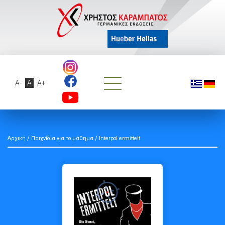
A-
A
A+
/
/
Αρχική
Παιχνίδια για το μάθημα
Interpol ermittelt