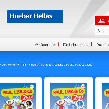
Wir über uns
Für LehrerInnen
Öffentl
/
/
/
/
/
Lehrwerke
A1 - B1
Kinder
Paul, Lisa & Co NEU
Paul, Lisa & Co 2 NEU