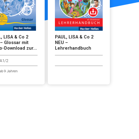
, LISA & Co 2
PAUL, LISA & Co 2
– Glossar mit
NEU –
o-Download zur...
Lehrerhandbuch
A1/2
ab 9 Jahren