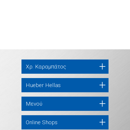
Χρ. Καραμπάτος
Hueber Hellas
Μενού
Online Shops