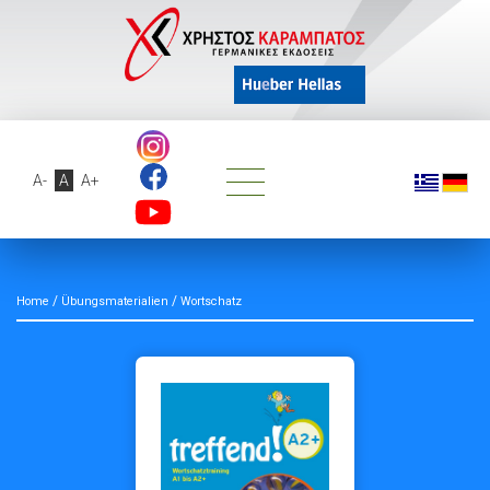
A-
A
A+
/
/
Home
Übungsmaterialien
Wortschatz