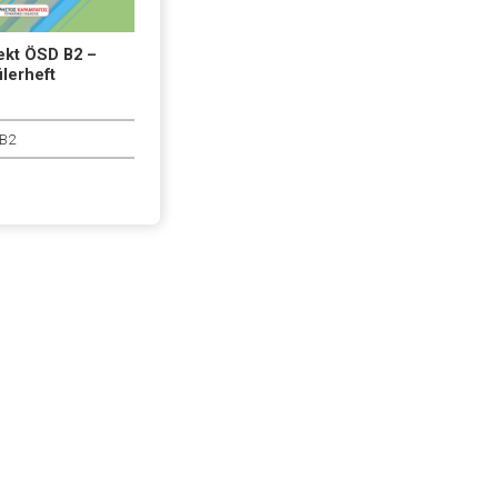
ekt ÖSD B2 –
lerheft
B2