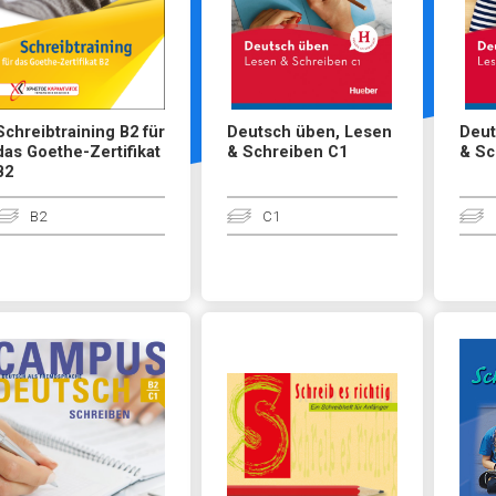
Schreibtraining B2 für
Deutsch üben, Lesen
Deut
das Goethe-Zertifikat
& Schreiben C1
& Sc
B2
B2
C1