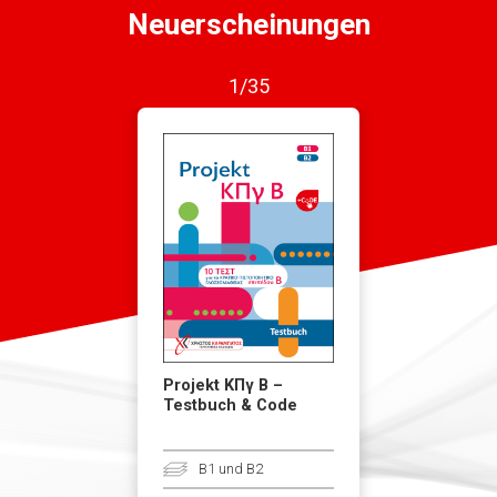
Neuerscheinungen
1/35
Projekt ΚΠγ Β –
Testbuch & Code
B1 und B2