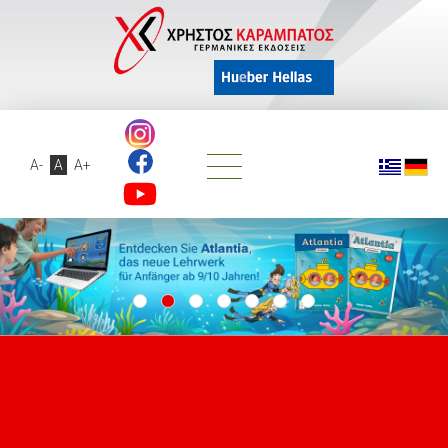
A-
A
A+