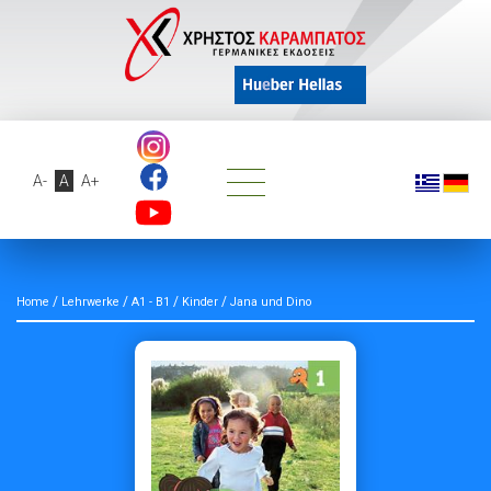
A-
A
A+
/
/
/
/
Home
Lehrwerke
A1 - B1
Kinder
Jana und Dino