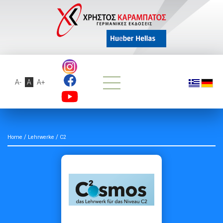
A-
A
A+
/
/
Home
Lehrwerke
C2