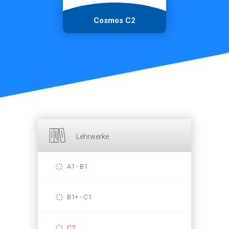
Cosmos C2
Lehrwerke
A1 - B1
B1+ - C1
C2