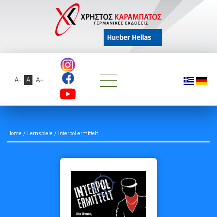
A-
A
A+
/
/
Home
Lernspiele
Interpol ermittelt