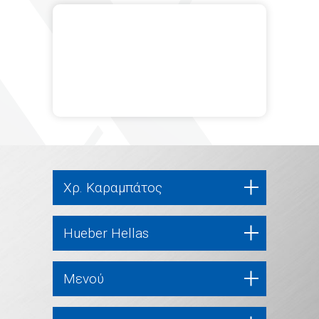
Χρ. Καραμπάτος
Hueber Hellas
Μενού