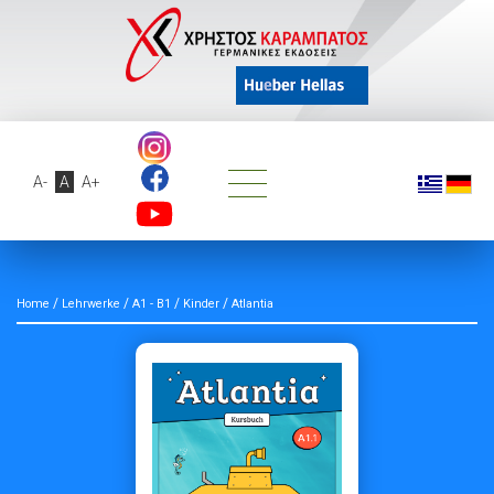
A-
A
A+
/
/
/
/
Home
Lehrwerke
A1 - B1
Kinder
Atlantia