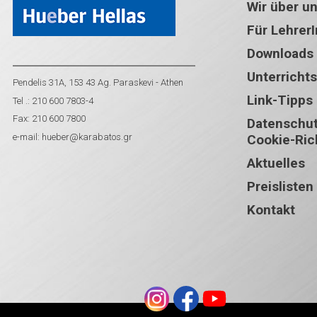
Wir über u
Für Lehrer
Downloads
Unterricht
Pendelis 31A, 153 43 Ag. Paraskevi - Athen
Link-Tipps
Tel .: 210 600 7803-4
Fax: 210 600 7800
Datenschutz
e-mail:
hueber@karabatos.gr
Cookie-Rich
Aktuelles
Preislisten
Kontakt