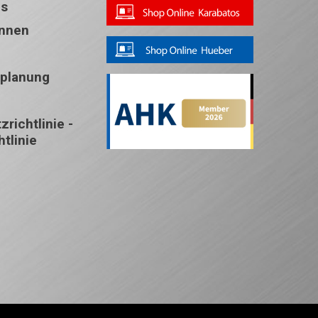
ns
Innen
splanung
richtlinie -
tlinie