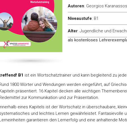
Autoren
:
Georgios Karanassos
Niveaustufe
:
B1
Alter
:
Jugendliche und Erwac
als kostenloses Lehrerexemplar
treffend! B1
ist ein Wortschatztrainer und kann begleitend zu je
Rund 1800 Wörter und Wendungen werden eingeführt, auf Griechisch
Kapiteln präsentiert. 16 Kapitel decken alle wichtigen Themenberei
Redemittel zur Kommunikation und zur Präsentation.
Innerhalb eines Kapitels ist der Wortschatz in überschaubare, kleine
systematisches und leichtes Lernen gewährleistet. Fantasievoll
Lerneinheiten garantieren den Lernerfolg und eine anhaltende Moti