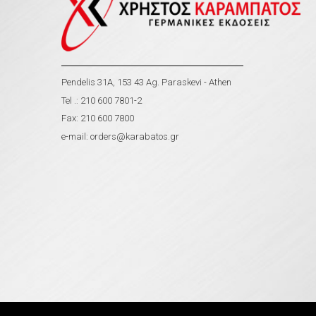
Pendelis 31A, 153 43 Ag. Paraskevi - Athen
Tel .: 210 600 7801-2
Fax: 210 600 7800
e-mail:
orders@karabatos.gr