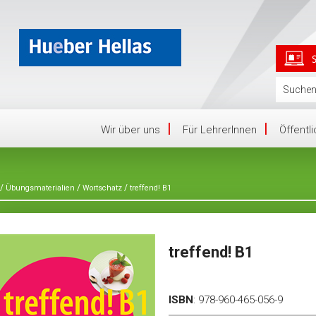
Wir über uns
Für LehrerInnen
Öffentl
/
/
/
Übungsmaterialien
Wortschatz
treffend! B1
treffend! B1
ISBN
:
978-960-465-056-9