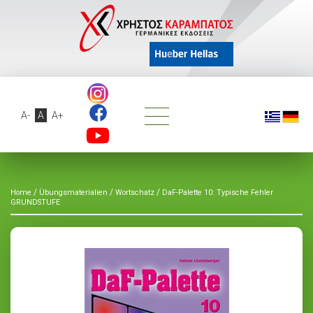
A-
A
A+
/
/
/
Home
Übungsmaterialien
Wortschatz
DaF-Palette 10: Typische Fehler
GRUNDSTUFE