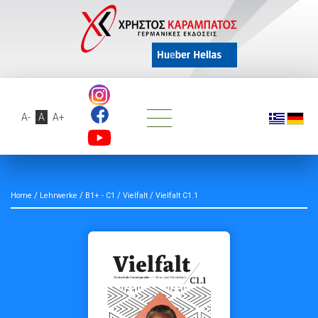
A-
A
A+
/
/
/
/
Home
Lehrwerke
B1+ - C1
Vielfalt
Vielfalt C1.1