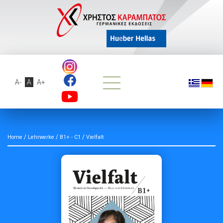
A-
A
A+
/
/
/
Home
Lehrwerke
B1+ - C1
Vielfalt