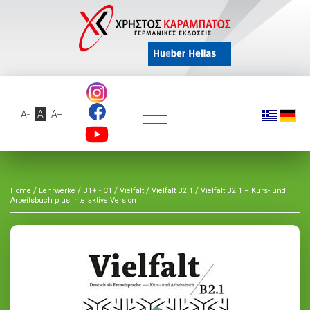
A-
A
A+
/
/
/
/
/
Home
Lehrwerke
B1+ - C1
Vielfalt
Vielfalt B2.1
Vielfalt B2.1 – Kurs- und
Arbeitsbuch plus interaktive Version