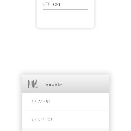
B2/1
Lehrwerke
A1 - B1
B1+ - C1