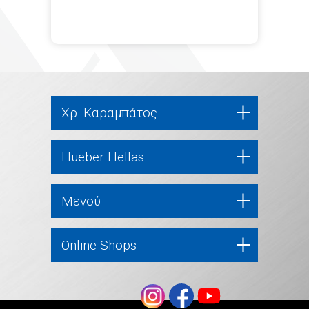
Χρ. Καραμπάτος
Hueber Hellas
Μενού
Online Shops