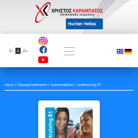
A-
A
A+
/
/
/
Home
Übungsmaterialien
Leseverstehen
Lesetraining B1