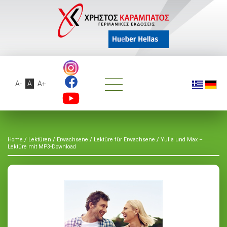
A-
A
A+
/
/
/
/
Home
Lektüren
Erwachsene
Lektüre für Erwachsene
Yulia und Max –
Lektüre mit MP3-Download