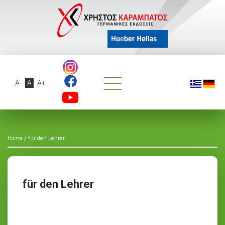
A-
A
A+
/
Home
für den Lehrer
für den Lehrer