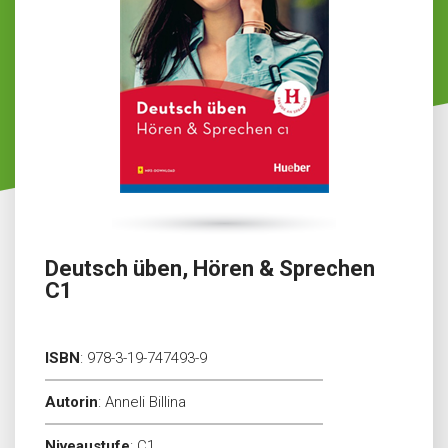
Deutsch üben, Hören & Sprechen
C1
ISBN
:
978-3-19-747493-9
Autorin
:
Anneli Billina
Niveaustufe
:
C1