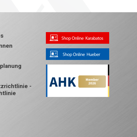
ns
Innen
splanung
richtlinie -
tlinie