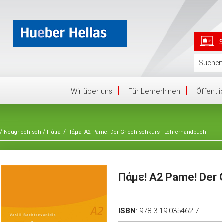
Wir über uns
Für LehrerInnen
Öffentl
/
/
/
Neugriechisch
Πάμε!
Πάμε! A2 Pame! Der Griechischkurs - Lehrerhandbuch
Πάμε! A2 Pame! Der 
ISBN
:
978-3-19-035462-7