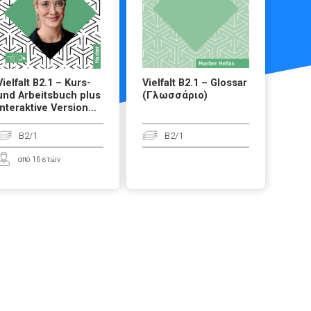
Vielfalt B2.1 – Kurs-
Vielfalt B2.1 – Glossar
und Arbeitsbuch plus
(Γλωσσάριο)
interaktive Version...
B2/1
B2/1
από 16 ετών