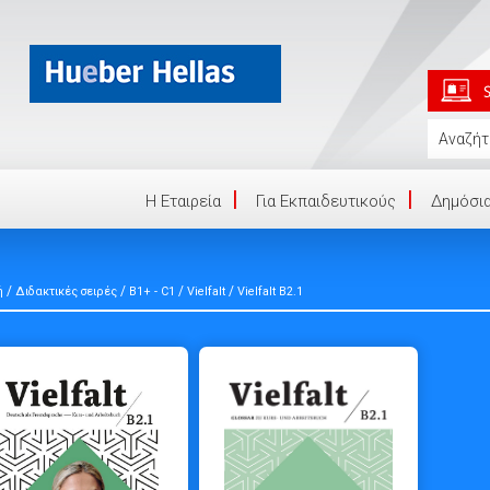
Η Eταιρεία
Για Εκπαιδευτικούς
Δημόσια
/
/
/
/
ή
Διδακτικές σειρές
B1+ - C1
Vielfalt
Vielfalt B2.1