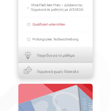
Ohnɘ Flɘiß kɘin Prɘis – Διδάσκοντας
Γερμανικά σε μαθητές με ΔΥΣΛΕΞΙΑ
Qualifiziert unterrichten
Prüfungsziele, Testbeschreibung
Παιχνίδια για το μάθημα
Γερμανικά χωρίς δάσκαλο