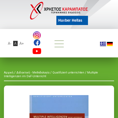
A-
A
A+
/
/
/
Αρχική
Διδακτική - Μεθοδολογία
Qualifiziert unterrichten
Multiple
Intelligenzen im DaF-Unterricht