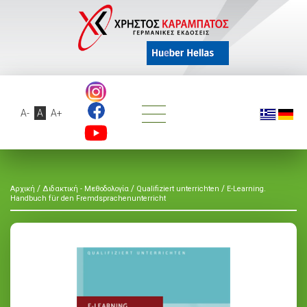
A-
A
A+
/
/
/
Αρχική
Διδακτική - Μεθοδολογία
Qualifiziert unterrichten
E-Learning.
Handbuch für den Fremdsprachenunterricht