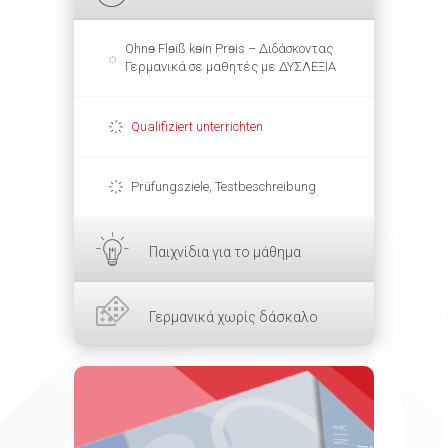
Ohnɘ Flɘiß kɘin Prɘis – Διδάσκοντας
Γερμανικά σε μαθητές με ΔΥΣΛΕΞΙΑ
Qualifiziert unterrichten
Prüfungsziele, Testbeschreibung
Παιχνίδια για το μάθημα
Γερμανικά χωρίς δάσκαλο