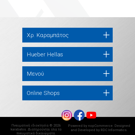
Χρ. Καραμπάτος
Hueber Hellas
Μενού
Online Shops
Πνευματική ιδιοκτησία © 2026
Powered by
nopCommerce
. Designed
karabatos. Διατηρούνται όλα τα
and Developed by
RDC Informatics
.
πνευματικά δικαιώματα.