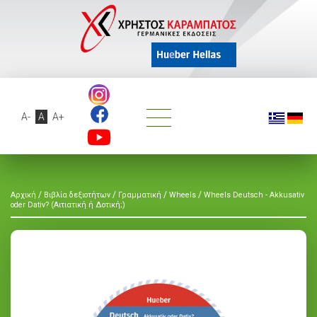
A-
A
A+
/
/
/
/
Αρχική
Βιβλία δεξιοτήτων
Γραμματική
Wheels
Wheels Deutsch - Akkusativ
oder Dativ? (Αιτιατική ή Δοτική;)