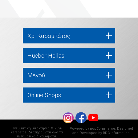
Χρ. Καραμπάτος
Hueber Hellas
Μενού
Online Shops
Πνευματική ιδιοκτησία © 2026
Powered by
nopCommerce
. Designed
karabatos. Διατηρούνται όλα τα
and Developed by
RDC Informatics
.
πνευματικά δικαιώματα.