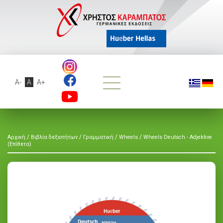
A-
A
A+
/
/
/
/
Αρχική
Βιβλία δεξιοτήτων
Γραμματική
Wheels
Wheels Deutsch - Adjektive
(Επίθετα)