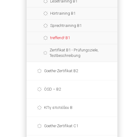
Lesetraining B1
Hörtraining B1
Sprechtraining B1
treffend! B1
Zertifikat B1 - Prüfungsziele,
Testbeschreibung
Goethe-Zertifikat B2
ÖSD – B2
ΚΠγ επιπέδου Β
Goethe-Zertifikat C1