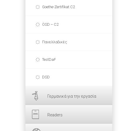
Goethe-Zertifikat C2
ÖSD – C2
Πανελλαδικές
TestDaF
DSD
Γερμανικά για την εργασία
Readers