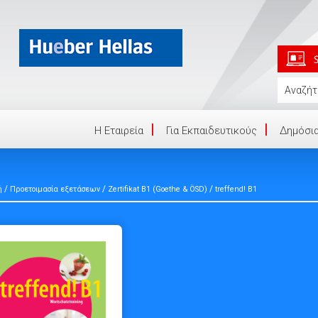
Η Eταιρεία
Για Εκπαιδευτικούς
Δημόσια
/
/
/
ή
Προετοιμασία εξετάσεων
Zertifikat B1 (Goethe & ÖSD)
treffend! B1