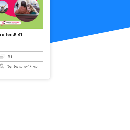
treffend! B1
B1
Έφηβοι και ενήλικες