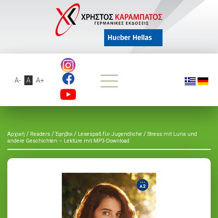
A-
A
A+
/
/
/
/
Αρχική
Readers
Έφηβοι
Lesespaß für Jugendliche
Stress mit Luna und
andere Geschichten – Lektüre mit MP3-Download